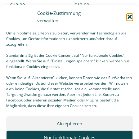
€
12,00
€
12,00
Cookie-Zustimmung
verwalten
Weiterlesen
Weiterlesen
Um ein optimales Erlebnis zu bieten, verwenden wir Technologien wie
Cookies, um Geräteinformationen zu speichern und/oder darauf
zuzugreifen.
Standardmäßig ist der Cookie Consent auf "Nur funktionale Cookies"
eingestellt. Wenn Sie auf "Einstellungen speichern" klicken, werden nur
funktionale Cookies eingesetzt.
Wenn Sie auf "Akzeptieren" klicken, können Daten wie das Surfverhalten
oder eindeutige IDs auf dieser Website verarbeitet werden. Wir nutzen
* Aufgrund des Kleinunternehmerstatus gemäß § 19 UStG
aktiv keine Cookies, die für statistische, soziale, kommerzielle und
erhebe ich keine Umsatzsteuer und weise diese daher auch nicht
Targeting-Zwecke genutzt werden. Aber mit jedem Link Button zu
aus.
Facebook oder anderen sozialen Medien oder Plugins besteht die
Möglichkeit, dass diese ihre eigenen Cookies setzen.
Akzeptieren
Nur funktionale Cookies