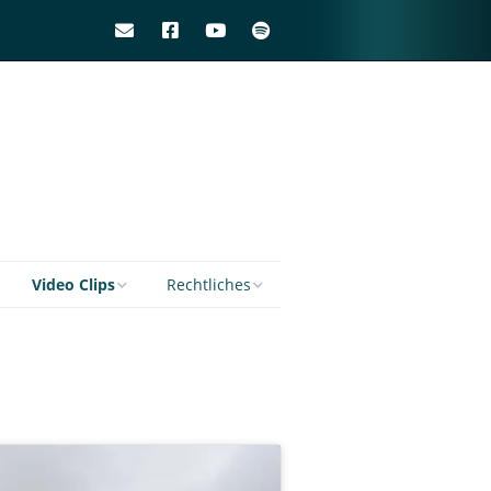
Video Clips
Rechtliches
y of fools
Daydreaming Lucy
Kontakt
g clouds
All Yours Creep
Impressum
Datenschutzbelehrung
ales