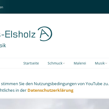
en
Startseite
Schmuck
Malerei
Musik
Schmuckgalerie
CD journe
n, stimmen Sie den Nutzungsbedingungen von YouTube zu.
Glasstudio Bergmann
CD movin
htliches in der
Datenschutzerklärung
stripped
Shop
CD Dark T