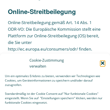
Online-Streitbeilegung
Online-Streitbeilegung gemäß Art. 14 Abs. 1
ODR-VO: Die Europäische Kommission stellt eine
Plattform zur Online-Streitbeilegung (OS) bereit,
die Sie unter
http://ec.europa.eu/consumers/odr/ finden.
Cookie-Zustimmung
Copyright
verwalten
Alle Inhalte, Bilder, Texte und andere Daten, die
Um ein optimales Erlebnis zu bieten, verwenden wir Technologien wie
auf dieser Website verwendet werden, liegt das
Cookies, um Geräteinformationen zu speichern und/oder darauf
zuzugreifen.
Copyright ©2024 bei Alice Dagones-Elsholz oder
den jeweiligen Firmen und Künstlern. Alle Rechte
Standardmäßig ist der Cookie Consent auf "Nur funktionale Cookies"
eingestellt. Wenn Sie auf "Einstellungen speichern" klicken, werden nur
vorbehalten. Jedwede Verwendung — ob
funktionale Cookies eingesetzt.
kommerziell oder nicht — ist ohne schriftliche