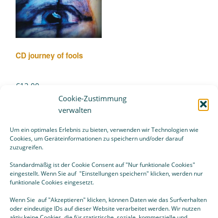
CD journey of fools
€
12,00
Cookie-Zustimmung
verwalten
Weiterlesen
Um ein optimales Erlebnis zu bieten, verwenden wir Technologien wie
Cookies, um Geräteinformationen zu speichern und/oder darauf
zuzugreifen.
Standardmäßig ist der Cookie Consent auf "Nur funktionale Cookies"
eingestellt. Wenn Sie auf "Einstellungen speichern" klicken, werden nur
funktionale Cookies eingesetzt.
Wenn Sie auf "Akzeptieren" klicken, können Daten wie das Surfverhalten
oder eindeutige IDs auf dieser Website verarbeitet werden. Wir nutzen
* Aufgrund des Kleinunternehmerstatus gemäß § 19 UStG
aktiv keine Cookies, die für statistische, soziale, kommerzielle und