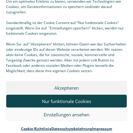
Um ein optimales Erlebnis zu bieten, verwenden wir Technologien wie
Cookies, um Geräteinformationen zu speichern und/oder darauf
zuzugreifen.
Standardmäßig ist der Cookie Consent auf "Nur funktionale Cookies"
eingestellt. Wenn Sie auf "Einstellungen speichern" klicken, werden nur
funktionale Cookies eingesetzt.
Wenn Sie auf "Akzeptieren" klicken, können Daten wie das Surfverhalten
oder eindeutige IDs auf dieser Website verarbeitet werden. Wir nutzen
* Aufgrund des Kleinunternehmerstatus gemäß § 19 UStG
aktiv keine Cookies, die für statistische, soziale, kommerzielle und
erhebe ich keine Umsatzsteuer und weise diese daher auch nicht
Targeting-Zwecke genutzt werden. Aber mit jedem Link Button zu
aus.
Facebook oder anderen sozialen Medien oder Plugins besteht die
Möglichkeit, dass diese ihre eigenen Cookies setzen.
Akzeptieren
Nur funktionale Cookies
Einstellungen ansehen
Cookie-Richtlinie
Datenschutzbelehrung
Impressum